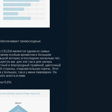
 обеспечивает превосходные
ian CELEIA является одним из самых
я своим особым ароматом и большим
ьшой интерес в последние несколько лет,
уется как для эля так и для лагера.
ятный и благородный травяной, цветочный
ой стороны, очаровательную горечь. Этот
 у больших, так и у мини пивоварен. Он
ого агента в пиве.
pha=5,6%