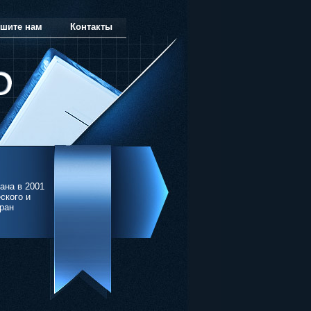
шите нам
Контакты
ана в 2001
ского и
тран