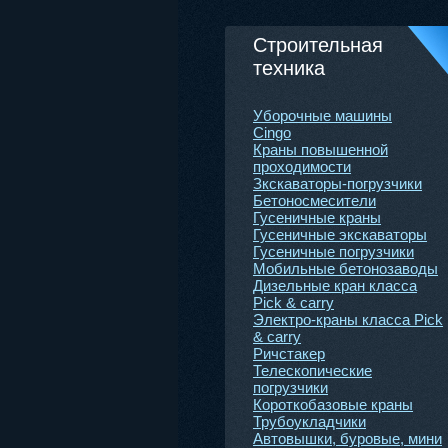
Строительная
техника
Уборочные машины
Cingo
Краны повышенной
проходимости
Зкскаваторы-погрузчики
Бетоноcмесители
Гусеничные краны
Гусеничные экскаваторы
Гусеничные погрузчики
Мобильные бетонозаводы
Дизельные кран класса
Pick & carry
Электро-краны класса Pick
& carry
Ричстакер
Телескопические
погрузчики
Короткобазовые краны
Трубоукладчики
Автовышки, буровые, мини