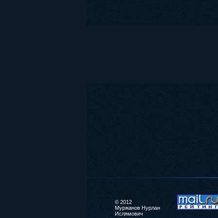
© 2012
Муржанов Нурлан
Ислямович