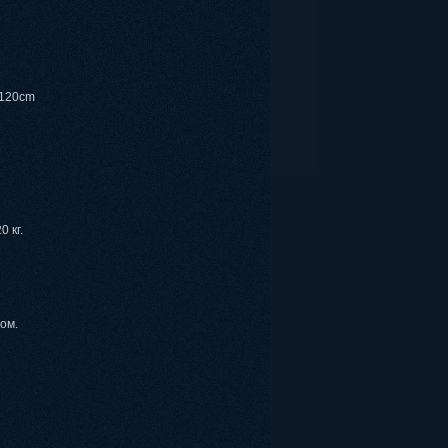
x120cm
0 кг.
ом.