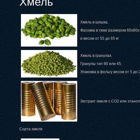
Хмель
kz
kz@gmail.com
Хмель в шишка.
Фасовка в тюки размером 60x60
и весом от 55 до 65 кг
Хмель в гранулах.
Гранулы тип 90 или 45.
Упаковка в фольгу весом от 5 до 2
Зкстракт хмеля с СО2 или этанол
Сорта хмеля