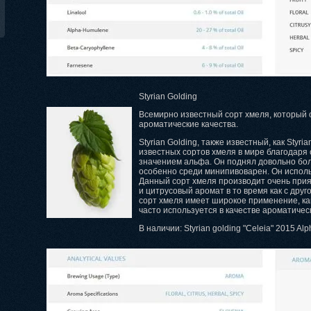
Styrian Golding
Всемирно известный сорт хмеля, который
ароматические качества.
Styrian Golding, также известный, как Styr
известных сортов хмеля в мире благодар
значением альфа. Он поднял довольно бол
особенно среди минипивоварен. Он использ
Данный сорт хмеля производит очень при
и цитрусовый аромат в то время как с друг
сорт хмеля имеет широкое применение, как
часто используется в качестве ароматическ
В наличии: Styrian golding "Celeia" 2015 Al