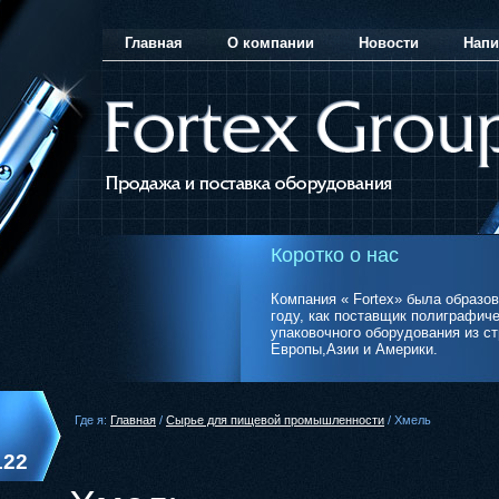
Главная
О компании
Новости
Напи
Коротко о нас
Компания «
Fortex
» была образов
году, как поставщик полиграфиче
упаковочного оборудования из с
Европы,Азии и Америки.
Где я:
Главная
/
Сырье для пищевой промышленности
/ Хмель
122
ber/Telegram