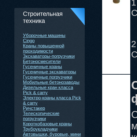
1
С
Строительная
техника
Уборочные машины
Cingo
2
Краны повышенной
проходимости
С
Зкскаваторы-погрузчики
Бетоноcмесители
Гусеничные краны
Гусеничные экскаваторы
Гусеничные погрузчики
Мобильные бетонозаводы
Дизельные кран класса
Pick & carry
Электро-краны класса Pick
& carry
Ричстакер
С
Телескопические
погрузчики
м
Короткобазовые краны
Трубоукладчики
Автовышки, буровые, мини