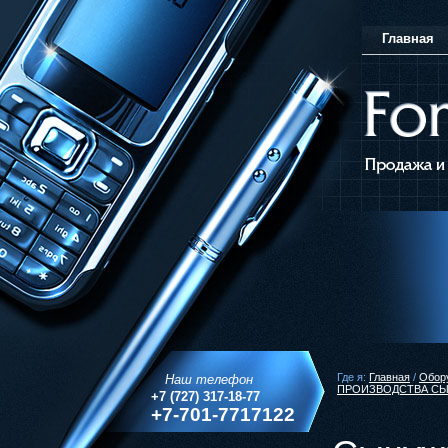
Главная
Где я:
Главная
/
Обору
Наш телефон
ПРОИЗВОДСТВА СЫ
+7 (727) 317-18-77
+7-701-7717122
WhatsApp/Viber/Telegram