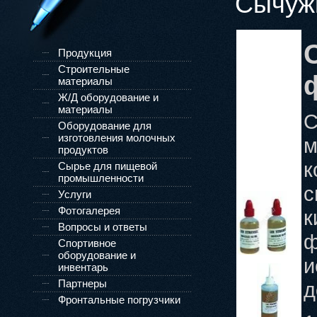
Сычуж
e-mail:
info@fgco.kz
fortexgroupkz@gmail.com
Продукция
Строительные
материалы
Ж/Д оборудование и
материалы
С
Оборудование для
изготовления молочных
м
продуктов
к
Сырье для пищевой
промышленности
с
Услуги
Фотогалерея
к
Вопросы и ответы
ф
Спортивное
оборудование и
и
инвентарь
Партнеры
д
Фронтальные погрузчики