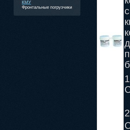
к
КМУ
Фронтальные погрузчики
с
к
к
д
п
б
1
С
2
С